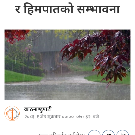
र हिमपातको सम्भावना
काठमाण्डुपाटी
२०८३, १ जेष्ठ शुक्रबार ००:०० ०७ : ३२ बजे