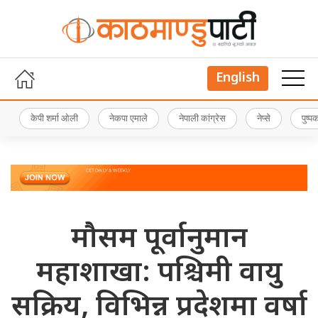
English
केपी शर्मा ओली
नेकपा एमाले
नेपाली कांग्रेस
नेप्से
पुष्
मौसम पूर्वानुमान
महाशाखा: पश्चिमी वायु
सक्रिय, विभिन्न प्रदेशमा वर्षा