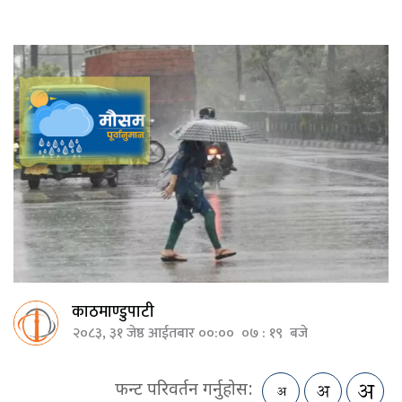
काठमाण्डुपाटी
२०८३, ३१ जेष्ठ आईतबार ००:०० ०७ : १९ बजे
फन्ट परिवर्तन गर्नुहोस: