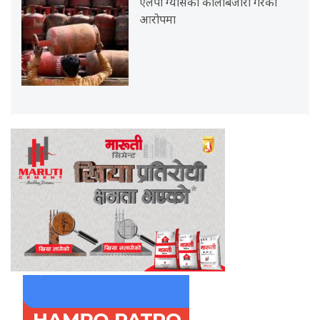
एलपी ग्यासको कालोबजारी गरेको
आरोपमा