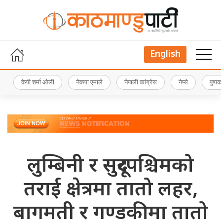
English
केपी शर्मा ओली
नेकपा एमाले
नेपाली कांग्रेस
नेप्से
पुष्
लुम्बिनी र सुदूरपश्चिमको
तराई क्षेत्रमा तातो लहर,
बागमती र गण्डकीमा तातो