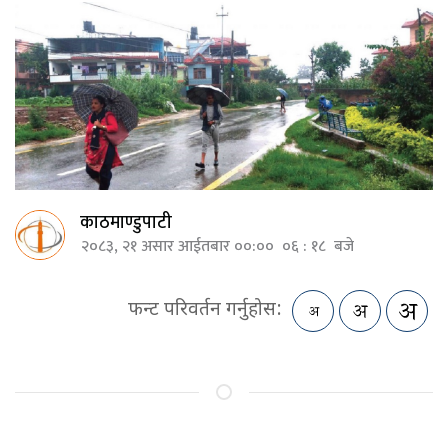
काठमाण्डुपाटी
२०८३, २१ असार आईतबार ००:०० ०६ : १८ बजे
फन्ट परिवर्तन गर्नुहोस: