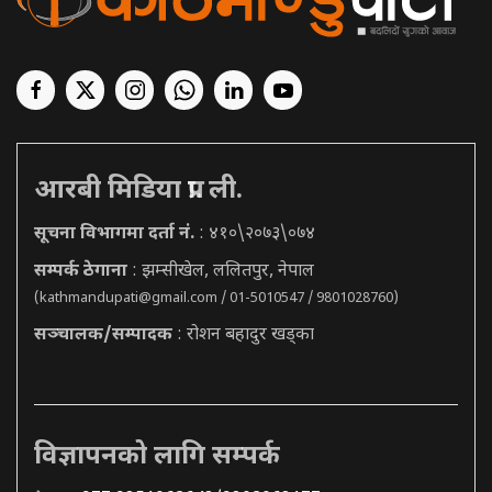
आरबी मिडिया प्रा. ली.
सूचना विभागमा दर्ता नं.
: ४१०\२०७३\०७४
सम्पर्क ठेगाना
: झम्सीखेल, ललितपुर, नेपाल
(
kathmandupati@gmail.com
/ 01-5010547 / 9801028760)
सञ्चालक/सम्पादक
: रोशन बहादुर खड्का
विज्ञापनको लागि सम्पर्क