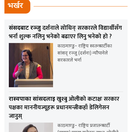
भर्खर
दर्शनाले सोधिन्ः सरकारले विद्यार्थीसँग
संसदबाट रञ्जु
भर्ना शुल्क नलिनु भनेको बढाएर लिनु भनेको हो ?
काठमाण्डु– राष्ट्रिय स्वतन्त्र पार्टीका
सांसद् रञ्जु (दर्शना) न्यौपानेले
सरकारले भर्ना
खुश्बु ओलीको कटाक्षः सरकार
रास्वपाका सांसदलाई
पक्षका माननीयज्यूहरू प्रधानमन्त्रीकहाँ डेलिगेसन
जानुस्
काठमाण्डु– राष्ट्रिय प्रजातन्त्र पार्टी