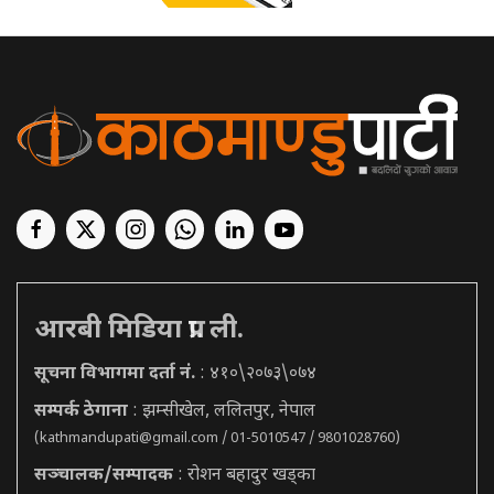
आरबी मिडिया प्रा. ली.
सूचना विभागमा दर्ता नं.
: ४१०\२०७३\०७४
सम्पर्क ठेगाना
: झम्सीखेल, ललितपुर, नेपाल
(
kathmandupati@gmail.com
/ 01-5010547 / 9801028760)
सञ्चालक/सम्पादक
: रोशन बहादुर खड्का