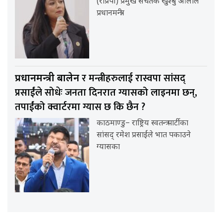
(राप्रपा) प्रमुख सचेतक खुश्बु ओलीले
प्रधानमन्त्री
र मन्त्रीहरुलाई रास्वपा सांसद्
प्रधानमन्त्री बालेन
प्रसाईंले सोधेः जनता दिनरात ग्यासको लाइनमा छन्,
तपाईंको क्वार्टरमा ग्यास छ कि छैन ?
काठमाण्डु– राष्ट्रिय स्वतन्त्र पार्टीका
सांसद् रमेश प्रसाईंले भात पकाउने
ग्यासका