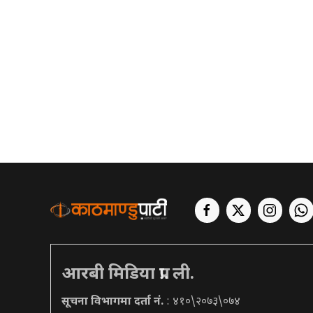
आरबी मिडिया प्रा. ली.
सूचना विभागमा दर्ता नं.
: ४१०\२०७३\०७४