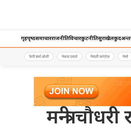
गृहपृष्‍ठ
समाचार
राजनीति
विचार
कुटनीति
सुरक्षा
खेलकुद
अन्तर्र
केपी शर्मा ओली
नेकपा एमाले
नेपाली कांग्रेस
नेप्से
मन्त्री चौध