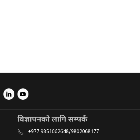
विज्ञापनको लागि सम्पर्क
+977 9851062648/9802068177