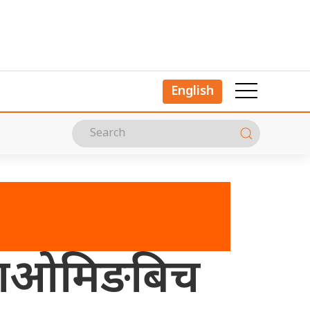
English
ूत माओमिङबिच