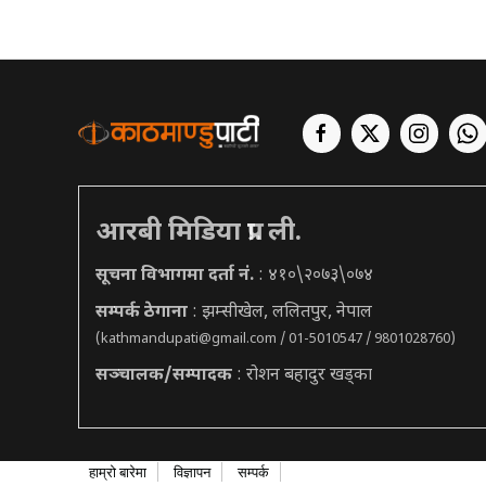
आरबी मिडिया प्रा. ली.
सूचना विभागमा दर्ता नं.
: ४१०\२०७३\०७४
सम्पर्क ठेगाना
: झम्सीखेल, ललितपुर, नेपाल
(
kathmandupati@gmail.com
/ 01-5010547 / 9801028760)
सञ्चालक/सम्पादक
: रोशन बहादुर खड्का
हाम्रो बारेमा
विज्ञापन
सम्पर्क