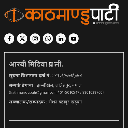
आरबी मिडिया प्रा. ली.
सूचना विभागमा दर्ता नं.
: ४१०\२०७३\०७४
सम्पर्क ठेगाना
: झम्सीखेल, ललितपुर, नेपाल
(
kathmandupati@gmail.com
/ 01-5010547 / 9801028760)
सञ्चालक/सम्पादक
: रोशन बहादुर खड्का