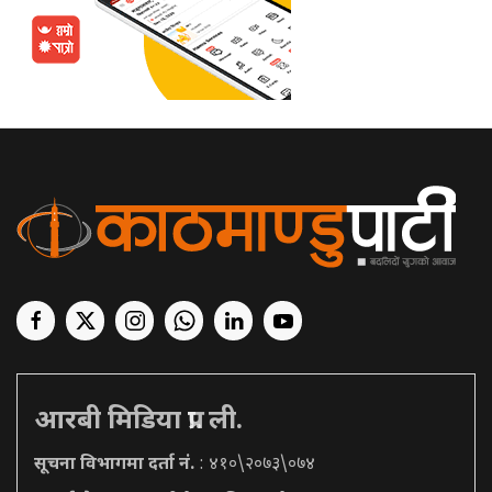
आरबी मिडिया प्रा. ली.
सूचना विभागमा दर्ता नं.
: ४१०\२०७३\०७४