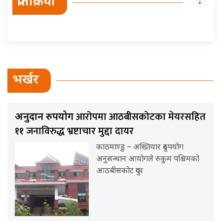
प्रतिक्रिया
भर्खर
आरोपमा आठबीसकोटका मेयरसहित
अनुदान दुरुपयोग
११ जनाविरुद्ध भ्रष्टाचार मुद्दा दायर
काठमाण्डु – अख्तियार दुरुपयोग
अनुसन्धान आयोगले रुकुम पश्चिमको
आठबीसकोट दुग्ध