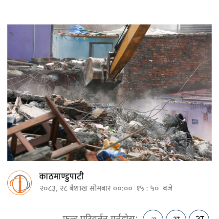
काठमाण्डुपाटी
२०८३, २८ बैशाख सोमबार ००:०० १५ : ५० बजे