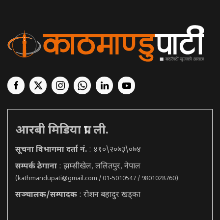
आरबी मिडिया प्रा. ली.
सूचना विभागमा दर्ता नं.
: ४१०\२०७३\०७४
सम्पर्क ठेगाना
: झम्सीखेल, ललितपुर, नेपाल
(
kathmandupati@gmail.com
/ 01-5010547 / 9801028760)
सञ्चालक/सम्पादक
: रोशन बहादुर खड्का