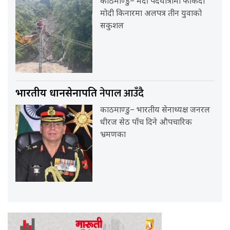
काठमाण्डु– मर्दी पदयात्रामा फर्किदा
मोदी किनारमा अलपत्र तीन युवाको
सकुशल
नेपाल आउँदै
भारतीय प्रधानसेनापति
काठमाण्डु– भारतीय सेनाध्यक्ष जनरल
धीरज सेठ पाँच दिने औपचारिक
भ्रमणका