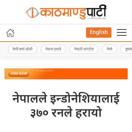
English
केपी शर्मा ओली
नेकपा एमाले
नेपाली कांग्रेस
नेप्से
पुष्
नेपालले इन्डोनेशियालाई
३७० रनले हरायो