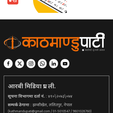
आरबी मिडिया प्रा. ली.
सूचना विभागमा दर्ता नं.
: ४१०\२०७३\०७४
सम्पर्क ठेगाना
: झम्सीखेल, ललितपुर, नेपाल
(
kathmandupati@gmail.com
/ 01-5010547 / 9801028760)