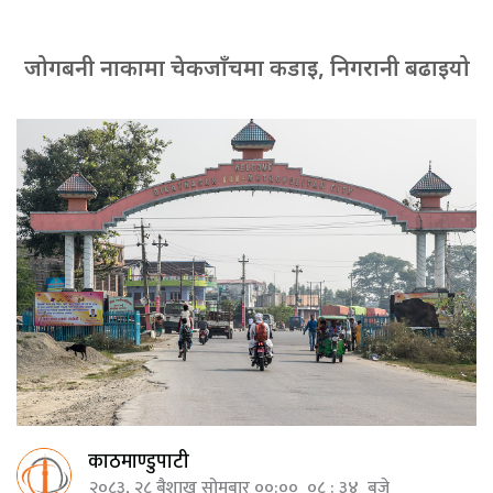
जोगबनी नाकामा चेकजाँचमा कडाइ, निगरानी बढाइयो
काठमाण्डुपाटी
२०८३, २८ बैशाख सोमबार ००:०० ०८ : ३४ बजे