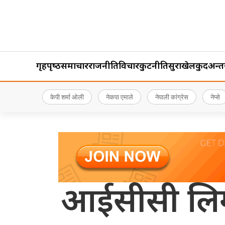
गृहपृष्‍ठ
समाचार
राजनीति
विचार
कुटनीति
सुरक्षा
खेलकुद
अन्तर्र
केपी शर्मा ओली
नेकपा एमाले
नेपाली कांग्रेस
नेप्से
आईसीसी लिग–२