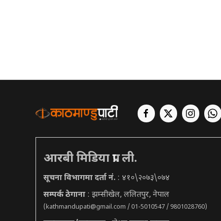
आरबी मिडिया प्रा. ली.
सूचना विभागमा दर्ता नं.
: ४१०\२०७३\०७४
सम्पर्क ठेगाना
: झम्सीखेल, ललितपुर, नेपाल
(
kathmandupati@gmail.com
/ 01-5010547 / 9801028760)