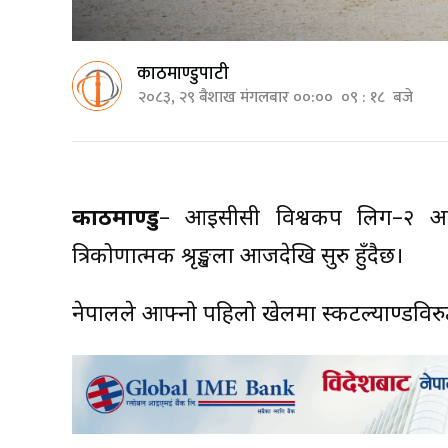
काठमाण्डुपाटी
२०८३, २९ बैशाख मंगलबार ००:०० ०९ : १८ बजे
काठमाण्डु
– आईसीसी विश्वकप लिग–२ अन्त
त्रिकोणात्मक श्रृङ्खला आजदेखि सुरु हुँदैछ।
नेपालले आफ्नो पहिलो खेलमा स्कटल्याण्डविरुद