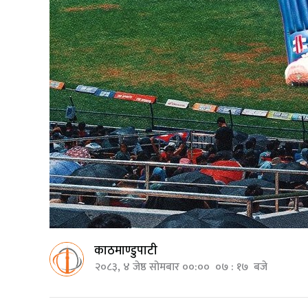
काठमाण्डुपाटी
२०८३, ४ जेष्ठ सोमबार ००:०० ०७ : १७ बजे