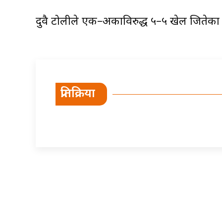
दुवै टोलीले एक–अर्काविरुद्ध ५–५ खेल जितेका
प्रतिक्रिया