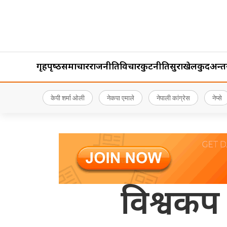
गृहपृष्‍ठ
समाचार
राजनीति
विचार
कुटनीति
सुरक्षा
खेलकुद
अन्तर्र
केपी शर्मा ओली
नेकपा एमाले
नेपाली कांग्रेस
नेप्से
विश्वकप 