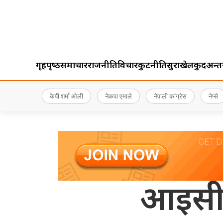
गृहपृष्‍ठ
समाचार
राजनीति
विचार
कुटनीति
सुरक्षा
खेलकुद
अन्तर्र
केपी शर्मा ओली
नेकपा एमाले
नेपाली कांग्रेस
नेप्से
आइसीसी