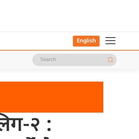
English
लिग-२ :