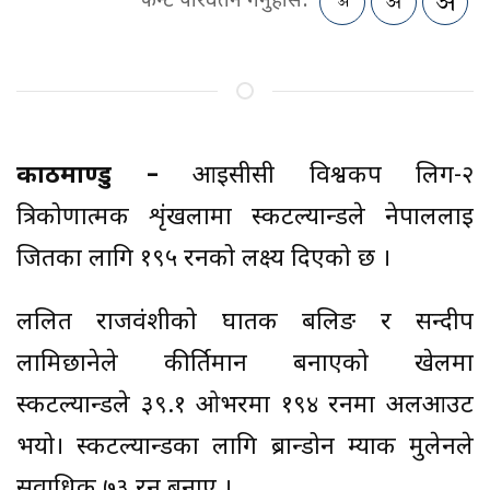
फन्ट परिवर्तन गर्नुहोस:
काठमाण्डु –
आईसीसी विश्वकप लिग-२
त्रिकोणात्मक शृंखलामा स्कटल्यान्डले नेपाललाई
जितका लागि १९५ रनको लक्ष्य दिएको छ ।
ललित राजवंशीको घातक बलिङ र सन्दीप
लामिछानेले कीर्तिमान बनाएको खेलमा
स्कटल्यान्डले ३९.१ ओभरमा १९४ रनमा अलआउट
भयो। स्कटल्यान्डका लागि ब्रान्डोन म्याक मुलेनले
सर्वाधिक ७३ रन बनाए ।