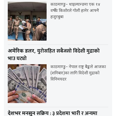
काठमाण्डु– थाइल्यान्डमा एक १४
वर्षीय किशोरले गोली हानेर आफ्नै
हजुरबुबा
युरोसहित सबैजसो विदेशी मुद्राको
अमेरिकी डलर,
भाउ घट्यो
काठमाण्डु– नेपाल राष्ट्र बैङ्कले आजका
(शनिबार)का लागि विदेशी मुद्राको
विनिमयदर
सक्रिय : ३ प्रदेशमा भारी र अन्यमा
देशभर मनसुन