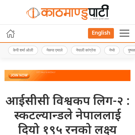
English
केपी शर्मा ओली
नेकपा एमाले
नेपाली कांग्रेस
नेप्से
पुष्
आईसीसी विश्वकप लिग-२ :
स्कटल्यान्डले नेपाललाई
दियो १९५ रनको लक्ष्य