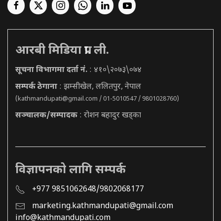
आरबी मिडिया प्रा. ली.
सूचना विभागमा दर्ता नं.
: ४१०\२०७३\०७४
सम्पर्क ठेगाना
: झम्सीखेल, ललितपुर, नेपाल
(
kathmandupati@gmail.com
/ 01-5010547 / 9801028760)
सञ्चालक/सम्पादक
: रोशन बहादुर खड्का
विज्ञापनको लागि सम्पर्क
+977 9851062648/9802068177
marketing.kathmandupati@gmail.com
info@kathmandupati.com