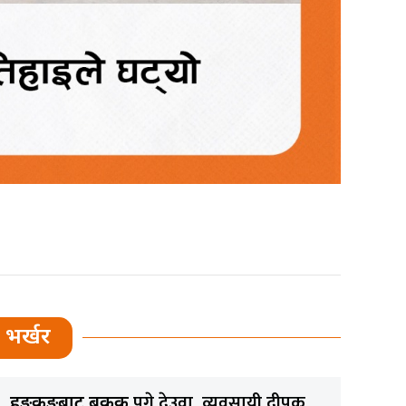
भर्खर
पुगे देउवा, व्यवसायी दीपक
हङकङबाट बैंकक