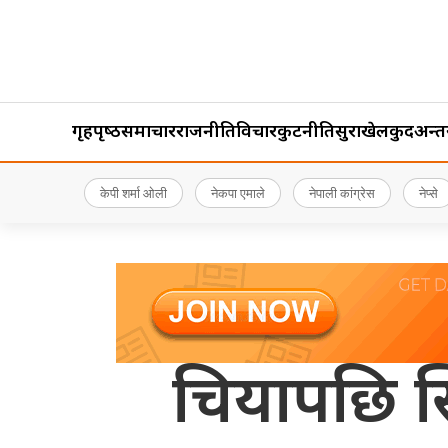
गृहपृष्‍ठ
समाचार
राजनीति
विचार
कुटनीति
सुरक्षा
खेलकुद
अन्तर्र
केपी शर्मा ओली
नेकपा एमाले
नेपाली कांग्रेस
नेप्से
चियापछि स