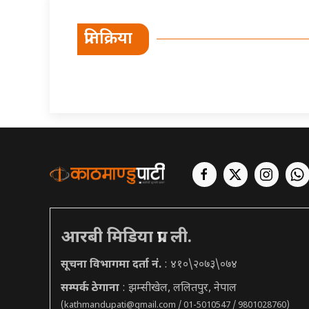
प्रतिक्रिया
आरबी मिडिया प्रा. ली.
सूचना विभागमा दर्ता नं.
: ४१०\२०७३\०७४
सम्पर्क ठेगाना
: झम्सीखेल, ललितपुर, नेपाल
(
kathmandupati@gmail.com
/ 01-5010547 / 9801028760)