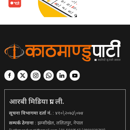
आरबी मिडिया प्रा. ली.
सूचना विभागमा दर्ता नं.
: ४१०\२०७३\०७४
सम्पर्क ठेगाना
: झम्सीखेल, ललितपुर, नेपाल