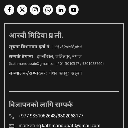
आरबी मिडिया प्रा. ली.
सूचना विभागमा दर्ता नं.
: ४१०\२०७३\०७४
सम्पर्क ठेगाना
: झम्सीखेल, ललितपुर, नेपाल
(
kathmandupati@gmail.com
/ 01-5010547 / 9801028760)
सञ्चालक/सम्पादक
: रोशन बहादुर खड्का
विज्ञापनको लागि सम्पर्क
+977 9851062648/9802068177
marketing.kathmandupati@gmail.com