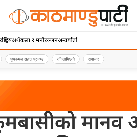
ाष्ट्रिय
अर्थ
कला र मनोरञ्जन
अन्तर्वार्ता
पुष्पकमल दाहाल प्रचण्ड
रवि लामिछाने
समाचार
ुमबासीको मानव अधि