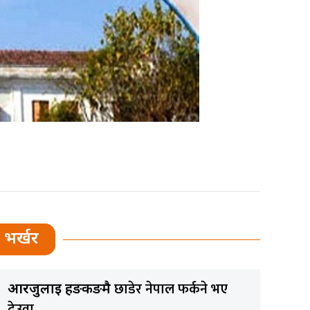
भर्खर
छाडेर नेपाल फर्कने भए
आरजुलाई हङकङमै
देउवा