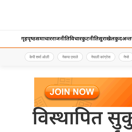
गृहपृष्‍ठ
समाचार
राजनीति
विचार
कुटनीति
सुरक्षा
खेलकुद
अन्तर्र
केपी शर्मा ओली
नेकपा एमाले
नेपाली कांग्रेस
नेप्से
विस्थापित सुक