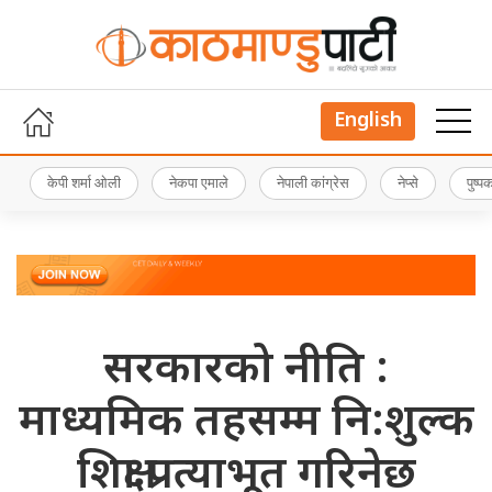
English
केपी शर्मा ओली
नेकपा एमाले
नेपाली कांग्रेस
नेप्से
पुष्
सरकारको नीति :
माध्यमिक तहसम्म नि:शुल्क
शिक्षा प्रत्याभूत गरिनेछ