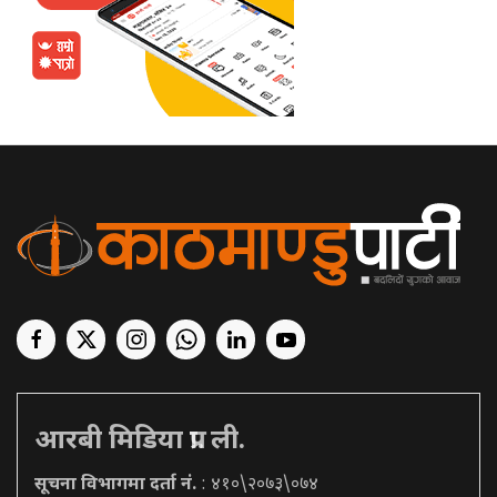
आरबी मिडिया प्रा. ली.
सूचना विभागमा दर्ता नं.
: ४१०\२०७३\०७४