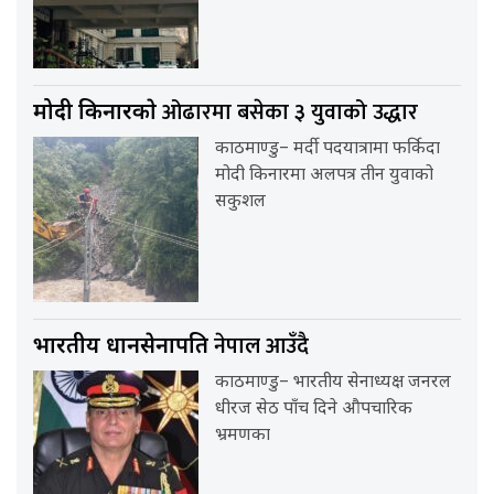
ओढारमा बसेका ३ युवाको उद्धार
मोदी किनारकाे
काठमाण्डु– मर्दी पदयात्रामा फर्किदा
मोदी किनारमा अलपत्र तीन युवाको
सकुशल
नेपाल आउँदै
भारतीय प्रधानसेनापति
काठमाण्डु– भारतीय सेनाध्यक्ष जनरल
धीरज सेठ पाँच दिने औपचारिक
भ्रमणका