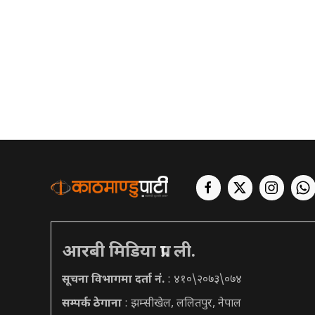
आरबी मिडिया प्रा. ली.
सूचना विभागमा दर्ता नं.
: ४१०\२०७३\०७४
सम्पर्क ठेगाना
: झम्सीखेल, ललितपुर, नेपाल