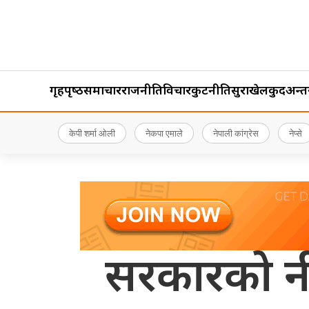
गृहपृष्‍ठ
समाचार
राजनीति
विचार
कुटनीति
सुरक्षा
खेलकुद
अन्तर्र
केपी शर्मा ओली
नेकपा एमाले
नेपाली कांग्रेस
नेप्से
सरकारको नी