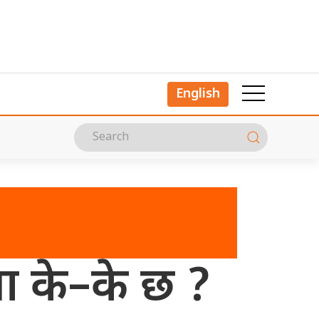
English
ा के–के छ ?