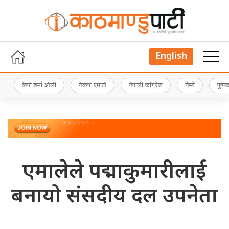
English
केपी शर्मा ओली
नेकपा एमाले
नेपाली कांग्रेस
नेप्से
पुष्
एमालेले पद्माकुमारीलाई
बनायो संसदीय दल उपनेता