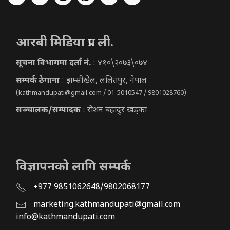
आरबी मिडिया प्रा. ली.
सूचना विभागमा दर्ता नं.
: ४१०\२०७३\०७४
सम्पर्क ठेगाना
: झम्सीखेल, ललितपुर, नेपाल
(
kathmandupati@gmail.com
/ 01-5010547 / 9801028760)
सञ्चालक/सम्पादक
: रोशन बहादुर खड्का
विज्ञापनको लागि सम्पर्क
+977 9851062648/9802068177
marketing.kathmandupati@gmail.com
info@kathmandupati.com