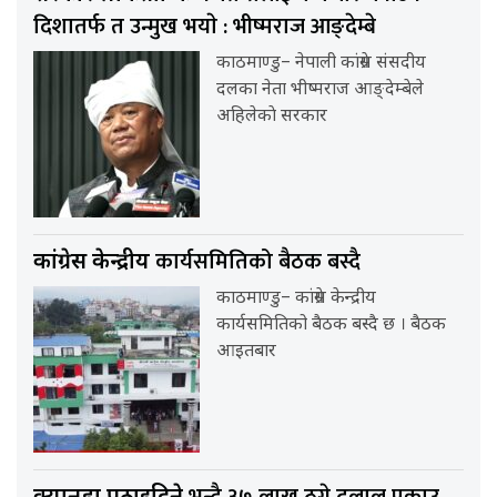
दिशातर्फ त उन्मुख भयाे : भीष्मराज आङ्देम्बे
काठमाण्डु– नेपाली कांग्रेस संसदीय
दलका नेता भीष्मराज आङ्देम्बेले
अहिलेकाे सरकार
कार्यसमितिको बैठक बस्दै
कांग्रेस केन्द्रीय
काठमाण्डु– कांग्रेस केन्द्रीय
कार्यसमितिको बैठक बस्दै छ । बैठक
आइतबार
भन्दै ३७ लाख ठग्ने दुलाल पक्राउ