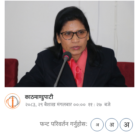
काठमाण्डुपाटी
२०८३, २९ बैशाख मंगलबार ००:०० ११ : २७ बजे
फन्ट परिवर्तन गर्नुहोस: