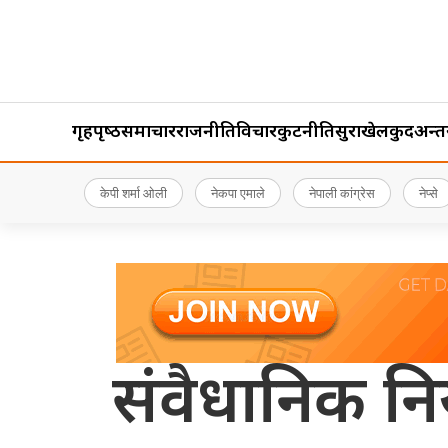
गृहपृष्‍ठ
समाचार
राजनीति
विचार
कुटनीति
सुरक्षा
खेलकुद
अन्तर्र
केपी शर्मा ओली
नेकपा एमाले
नेपाली कांग्रेस
नेप्से
संवैधानिक निय