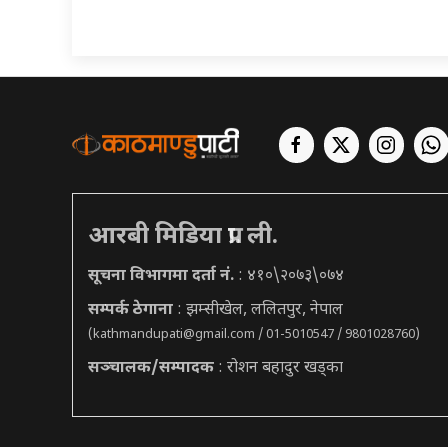
आरबी मिडिया प्रा. ली.
सूचना विभागमा दर्ता नं.
: ४१०\२०७३\०७४
सम्पर्क ठेगाना
: झम्सीखेल, ललितपुर, नेपाल
(
kathmandupati@gmail.com
/ 01-5010547 / 9801028760)
सञ्चालक/सम्पादक
: रोशन बहादुर खड्का