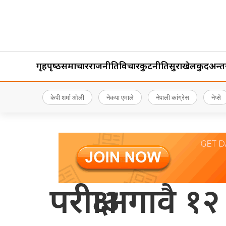
गृहपृष्‍ठ
समाचार
राजनीति
विचार
कुटनीति
सुरक्षा
खेलकुद
अन्तर्र
केपी शर्मा ओली
नेकपा एमाले
नेपाली कांग्रेस
नेप्से
परीक्षाअगावै १२