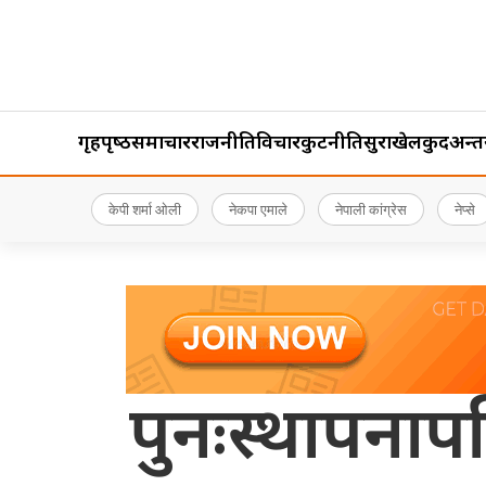
गृहपृष्‍ठ
समाचार
राजनीति
विचार
कुटनीति
सुरक्षा
खेलकुद
अन्तर्र
केपी शर्मा ओली
नेकपा एमाले
नेपाली कांग्रेस
नेप्से
पुनःस्थापनाप