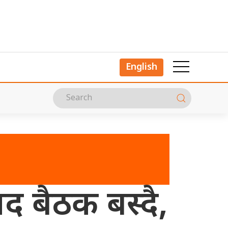
English
द बैठक बस्दै,