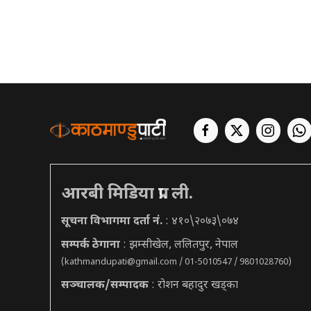
आरबी मिडिया प्रा. ली.
सूचना विभागमा दर्ता नं.
: ४१०\२०७३\०७४
सम्पर्क ठेगाना
: झम्सीखेल, ललितपुर, नेपाल
(
kathmandupati@gmail.com
/ 01-5010547 / 9801028760)
सञ्चालक/सम्पादक
: रोशन बहादुर खड्का