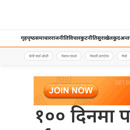
गृहपृष्‍ठ
समाचार
राजनीति
विचार
कुटनीति
सुरक्षा
खेलकुद
अन्तर्र
केपी शर्मा ओली
नेकपा एमाले
नेपाली कांग्रेस
नेप्से
१०० दिनमा पर