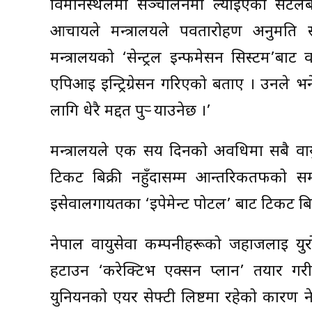
विमानस्थलमा सञ्चालनमा ल्याइएको सटलबसल
आचार्यले मन्त्रालयले पर्वतारोहण अनुम
मन्त्रालयको ‘सेन्ट्रल इन्फमेसन सिस्टम’बाट 
एपिआई इन्ट्रिग्रेसन गरिएको बताए । उनले भने,
लागि धेरै मद्दत पुर्‍ याउनेछ ।’
मन्त्रालयले एक सय दिनको अवधिमा सबै वायुस
टिकट बिक्री नहुँदासम्म आन्तरिकतर्फको सम
इसेवालगायतका ‘इपेमेन्ट पोर्टल’ बाट टिकट बिक
नेपाल वायुसेवा कम्पनीहरूको जहाजलाई युर
हटाउन ‘करेक्टिभ एक्सन प्लान’ तयार गर
युनियनको एयर सेफ्टी लिष्टमा रहेको कारण न