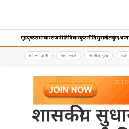
गृहपृष्‍ठ
समाचार
राजनीति
विचार
कुटनीति
सुरक्षा
खेलकुद
अन्तर्र
केपी शर्मा ओली
नेकपा एमाले
नेपाली कांग्रेस
नेप्से
शासकीय सुधा