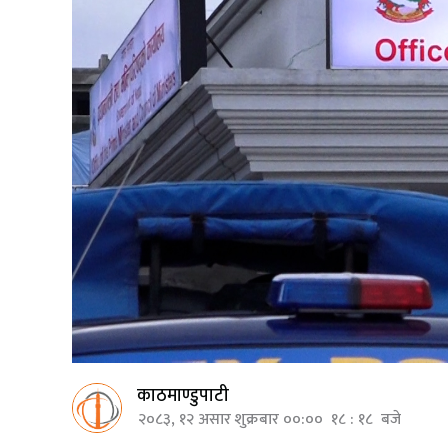
काठमाण्डुपाटी
२०८३, १२ असार शुक्रबार ००:०० १८ : १८ बजे