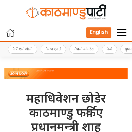
English
केपी शर्मा ओली
नेकपा एमाले
नेपाली कांग्रेस
नेप्से
पुष्
महाधिवेशन छोडेर
काठमाण्डु फर्किए
प्रधानमन्त्री शाह