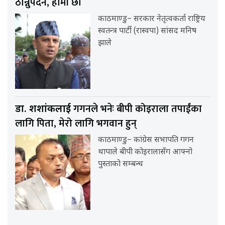
ठान्नुपर्दैन, हामी छौं
काठमाण्डु– सरकार नेतृत्वकर्ता राष्ट्रिय
स्वतन्त्र पार्टी (रास्वपा) सांसद मनिष
झाले
गगनले भनेः बीपी कोइराला तपाईंका
डा. शशांकलाई
लागि पिता, मेरो लागि भगवान हुन्
काठमाण्डु– कांग्रेस सभापति गगन
थापाले बीपी कोइरालासँग आफ्नो
पुस्ताको सम्बन्ध