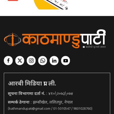
आरबी मिडिया प्रा. ली.
सूचना विभागमा दर्ता नं.
: ४१०\२०७३\०७४
सम्पर्क ठेगाना
: झम्सीखेल, ललितपुर, नेपाल
(
kathmandupati@gmail.com
/ 01-5010547 / 9801028760)