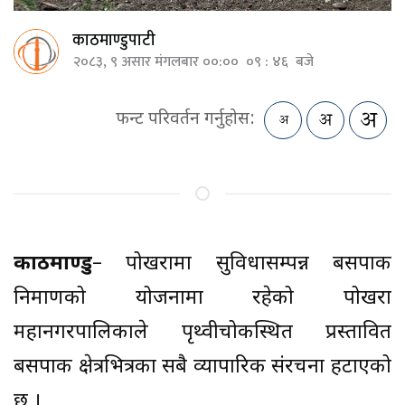
काठमाण्डुपाटी
२०८३, ९ असार मंगलबार ००:०० ०९ : ४६ बजे
फन्ट परिवर्तन गर्नुहोस:
काठमाण्डु
– पोखरामा सुविधासम्पन्न बसपार्क
निर्माणको योजनामा रहेको पोखरा
महानगरपालिकाले पृथ्वीचोकस्थित प्रस्तावित
बसपार्क क्षेत्रभित्रका सबै व्यापारिक संरचना हटाएको
छ ।