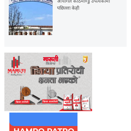
आयोगले काठमाण्डु उपत्यकामा
पछिल्ला केही