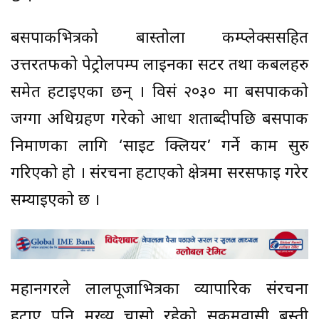
बसपार्कभित्रको बास्तोला कम्प्लेक्ससहित
उत्तरतर्फको पेट्रोलपम्प लाइनका सटर तथा कबलहरु
समेत हटाइएका छन् । विसं २०३० मा बसपार्कको
जग्गा अधिग्रहण गरेको आधा शताब्दीपछि बसपार्क
निर्माणका लागि ‘साइट क्लियर’ गर्ने काम सुरु
गरिएको हो । संरचना हटाएको क्षेत्रमा सरसफाइ गरेर
सम्याइएको छ ।
महानगरले लालपूर्जाभित्रका व्यापारिक संरचना
हटाए पनि मुख्य चासो रहेको सुकुमवासी बस्ती