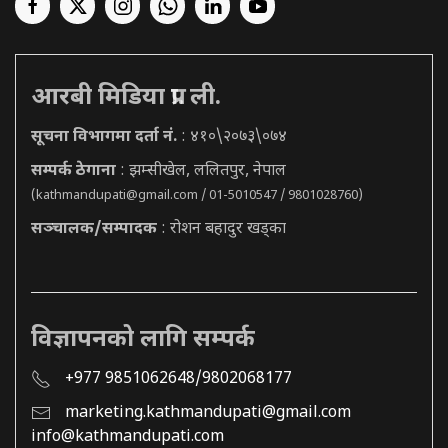
आरबी मिडिया प्रा. ली.
सूचना विभागमा दर्ता नं.
: ४१०\२०७३\०७४
सम्पर्क ठेगाना
: झम्सीखेल, ललितपुर, नेपाल
(
kathmandupati@gmail.com
/ 01-5010547 / 9801028760)
सञ्चालक/सम्पादक
: रोशन बहादुर खड्का
विज्ञापनको लागि सम्पर्क
+977 9851062648/9802068177
marketing.kathmandupati@gmail.com
info@kathmandupati.com