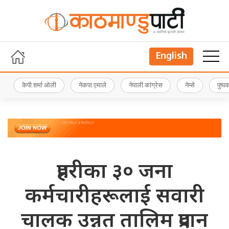
English
केपी शर्मा ओली
नेकपा एमाले
नेपाली कांग्रेस
नेप्से
पुष्
प्रहरीका ३० जना
कर्मचारीहरूलाई सवारी
चालक उन्नत तालिम प्रदान