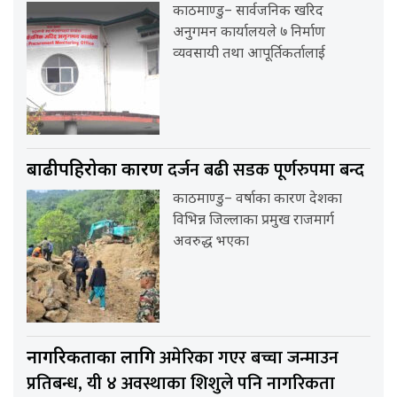
काठमाण्डु– सार्वजनिक खरिद
अनुगमन कार्यालयले ७ निर्माण
व्यवसायी तथा आपूर्तिकर्तालाई
दर्जन बढी सडक पूर्णरुपमा बन्द
बाढीपहिरोका कारण
काठमाण्डु– वर्षाका कारण देशका
विभिन्न जिल्लाका प्रमुख राजमार्ग
अवरुद्ध भएका
अमेरिका गएर बच्चा जन्माउन
नागरिकताका लागि
प्रतिबन्ध, यी ४ अवस्थाका शिशुले पनि नागरिकता