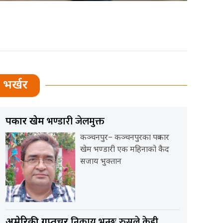
भर्खर
भण्डारी जेलमुक्त
पत्रकार खेम
कञ्चनपुर– कञ्चनपुरका पत्रकार
खेम भण्डारी एक महिनाको कैद
सजाय भुक्तान
निकाय भन्छः रुसले केही
अमेरिकी गुप्तचर