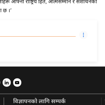
लीहरू आफ्नो राष्ट्रिय हित, आत्मसम्मान र संशाधनको
ा छ ।’
विज्ञापनको लागि सम्पर्क