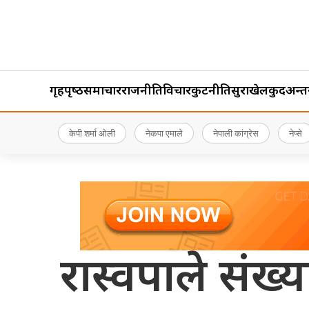
गृहपृष्‍ठ
समाचार
राजनीति
विचार
कुटनीति
सुरक्षा
खेलकुद
अन्तर्र
केपी शर्मा ओली
नेकपा एमाले
नेपाली कांग्रेस
नेप्से
रास्वपाले संख्या