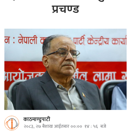
प्रचण्ड
काठमाण्डुपाटी
२०८३, २७ बैशाख आईतबार ००:०० १४ : ५६ बजे