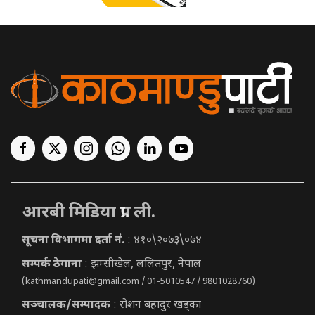
आरबी मिडिया प्रा. ली.
सूचना विभागमा दर्ता नं.
: ४१०\२०७३\०७४
सम्पर्क ठेगाना
: झम्सीखेल, ललितपुर, नेपाल
(
kathmandupati@gmail.com
/ 01-5010547 / 9801028760)
सञ्चालक/सम्पादक
: रोशन बहादुर खड्का