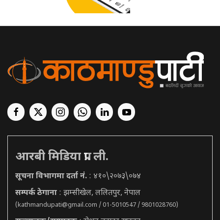
आरबी मिडिया प्रा. ली.
सूचना विभागमा दर्ता नं.
: ४१०\२०७३\०७४
सम्पर्क ठेगाना
: झम्सीखेल, ललितपुर, नेपाल
(
kathmandupati@gmail.com
/ 01-5010547 / 9801028760)