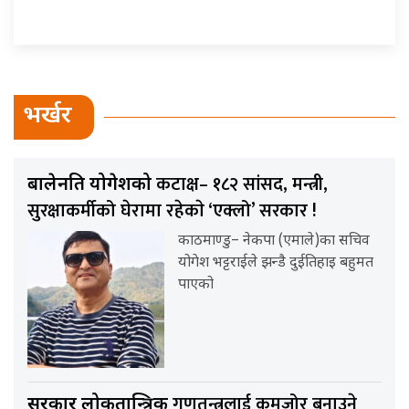
भर्खर
कटाक्ष– १८२ सांसद, मन्त्री,
बालेनप्रति योगेशको
सुरक्षाकर्मीको घेरामा रहेकाे ‘एक्लो’ सरकार !
काठमाण्डु– नेकपा (एमाले)का सचिव
योगेश भट्टराईले झन्डै दुईतिहाइ बहुमत
पाएको
गणतन्त्रलाई कमजोर बनाउने
सरकार लोकतान्त्रिक