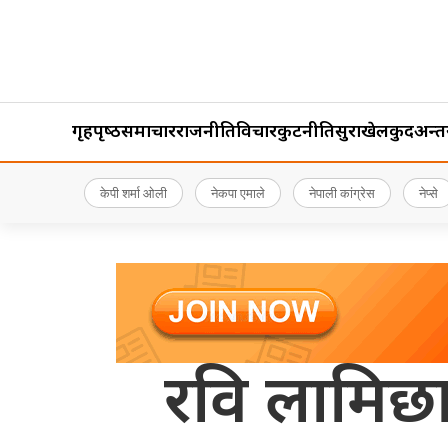
गृहपृष्‍ठ
समाचार
राजनीति
विचार
कुटनीति
सुरक्षा
खेलकुद
अन्तर्र
केपी शर्मा ओली
नेकपा एमाले
नेपाली कांग्रेस
नेप्से
रवि लामिछा