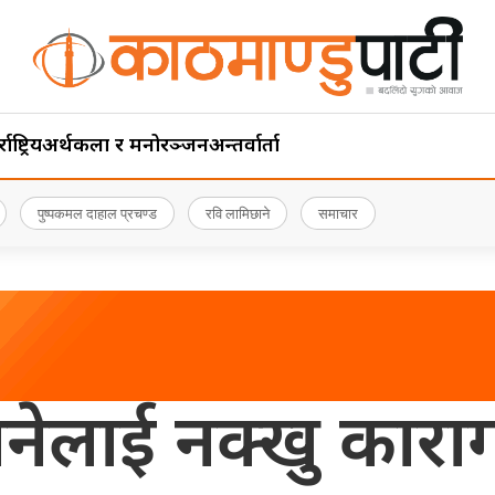
ाष्ट्रिय
अर्थ
कला र मनोरञ्जन
अन्तर्वार्ता
पुष्पकमल दाहाल प्रचण्ड
रवि लामिछाने
समाचार
नेलाई नक्खु काराग