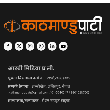
आरबी मिडिया प्रा. ली.
सूचना विभागमा दर्ता नं.
: ४१०\२०७३\०७४
सम्पर्क ठेगाना
: झम्सीखेल, ललितपुर, नेपाल
(
kathmandupati@gmail.com
/ 01-5010547 / 9801028760)
सञ्चालक/सम्पादक
: रोशन बहादुर खड्का