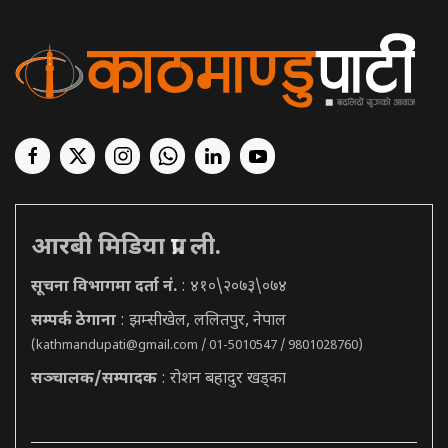
आरबी मिडिया प्रा. ली.
सूचना विभागमा दर्ता नं.
: ४१०\२०७३\०७४
सम्पर्क ठेगाना
: झम्सीखेल, ललितपुर, नेपाल
(
kathmandupati@gmail.com
/ 01-5010547 / 9801028760)
सञ्चालक/सम्पादक
: रोशन बहादुर खड्का