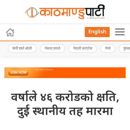
English
केपी शर्मा ओली
नेकपा एमाले
नेपाली कांग्रेस
नेप्से
पुष्
वर्षाले ४६ करोडको क्षति,
दुई स्थानीय तह मारमा