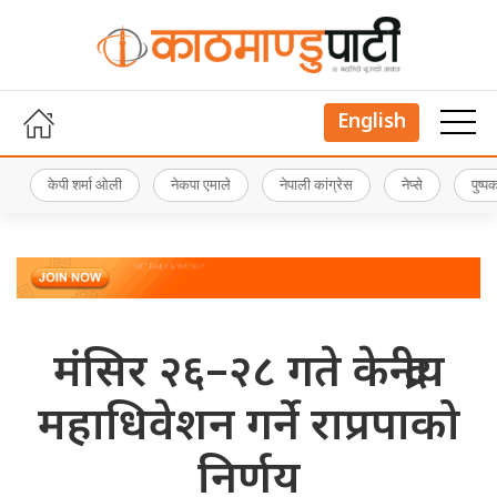
English
केपी शर्मा ओली
नेकपा एमाले
नेपाली कांग्रेस
नेप्से
पुष्
मंसिर २६–२८ गते केन्द्रीय
महाधिवेशन गर्ने राप्रपाको
निर्णय