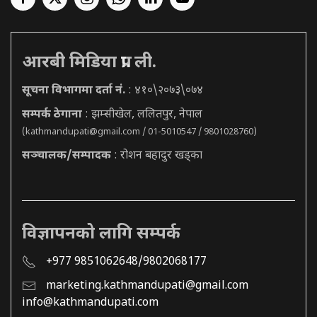
आरबी मिडिया प्रा. ली.
सूचना विभागमा दर्ता नं.
: ४१०\२०७३\०७४
सम्पर्क ठेगाना
: झम्सीखेल, ललितपुर, नेपाल
(
kathmandupati@gmail.com
/ 01-5010547 / 9801028760)
सञ्चालक/सम्पादक
: रोशन बहादुर खड्का
विज्ञापनको लागि सम्पर्क
+977 9851062648/9802068177
marketing.kathmandupati@gmail.com
info@kathmandupati.com