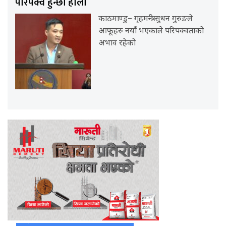
परिपक्व हुन्छौं होला
काठमाण्डु– गृहमन्त्री सुधन गुरुङले
आफूहरु नयाँ भएकाले परिपक्वताको
अभाव रहेको