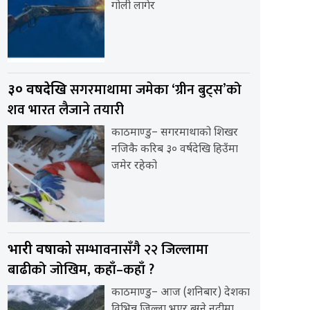
गोली लागेर
सगरमाथामा जमेका ‘ग्रीन बुट्स’को
३० वर्षदेखि
शव भारत लैजाने तयारी
काठमाण्डु– सगरमाथाको शिखर
नजिकै करिब ३० वर्षदेखि हिउँमा
जमेर रहेको
सम्भावनासँगै २२ जिल्लामा
भारी वर्षाको
बाढीको जोखिम, कहाँ–कहाँ ?
काठमाण्डु– आज (शनिबार) देशका
विभिन्न जिल्ला भएर बग्ने नदीमा