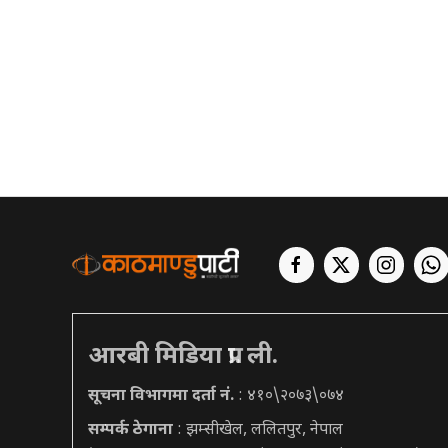
आरबी मिडिया प्रा. ली.
सूचना विभागमा दर्ता नं.
: ४१०\२०७३\०७४
सम्पर्क ठेगाना
: झम्सीखेल, ललितपुर, नेपाल