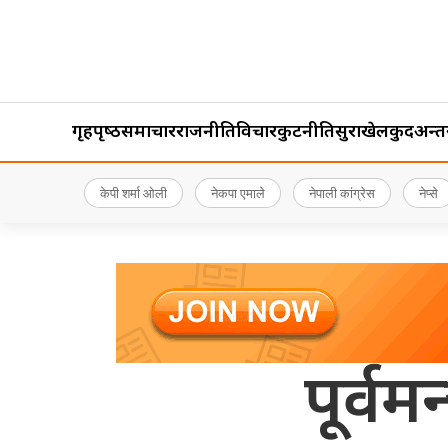
गृहपृष्‍ठ
समाचार
राजनीति
विचार
कुटनीति
सुरक्षा
खेलकुद
अन्तर्र
केपी शर्मा ओली
नेकपा एमाले
नेपाली कांग्रेस
नेप्से
पूर्वम