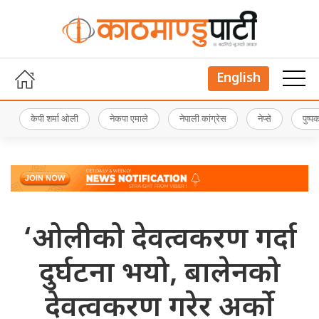
English
केपी शर्मा ओली
नेकपा एमाले
नेपाली कांग्रेस
नेप्से
पुष्
‘ओलीको देवत्वकरण गर्दा
दुर्घटना भयो, बालेनको
देवत्वकरण गरेर अर्को