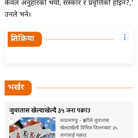
केवल अनुहारको भयो, संस्कार र प्रवृत्तिको होइन?,’
उनले भने।
प्रतिक्रिया
भर्खर
३५ जना पक्राउ
जुवातास खेल्दाखेल्दै
काठमाण्डु – प्रहरीले जुवातास
खेल्दाखेल्दै विभिन्न जिल्लाबाट ३५
जनालाई पक्राउ