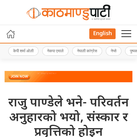
English
केपी शर्मा ओली
नेकपा एमाले
नेपाली कांग्रेस
नेप्से
पुष्
राजु पाण्डेले भने- परिवर्तन
अनुहारको भयो, संस्कार र
प्रवृत्तिको होइन