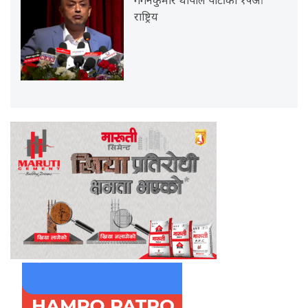
गगनकुमार थापाले पार्टीको १५औँ
राष्ट्रिय