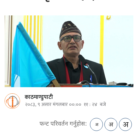
काठमाण्डुपाटी
२०८३, ९ असार मंगलबार ००:०० ११ : २४ बजे
फन्ट परिवर्तन गर्नुहोस: