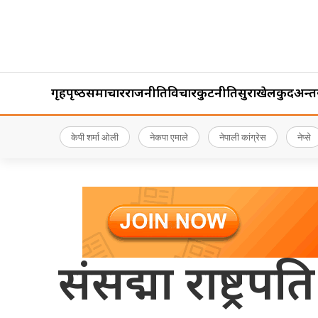
गृहपृष्‍ठ
समाचार
राजनीति
विचार
कुटनीति
सुरक्षा
खेलकुद
अन्तर्र
केपी शर्मा ओली
नेकपा एमाले
नेपाली कांग्रेस
नेप्से
संसद्मा राष्ट्र