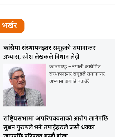
भर्खर
समूहको समानान्तर
कांग्रेसमा संस्थापनइतर
अभ्यास, रमेश लेखकले विधान लेख्ने
काठमाण्डु – नेपाली कांग्रेसभित्र
संस्थापनइतर समूहले समानान्तर
अभ्यास अगाडि बढाउँदै
आरोप लागेपछि
राष्ट्रियसभामा अपरिपक्वताको
सुधन गुरुङले भनेः तपाईंहरुले जस्तै धक्का
खाएपछि परिपक्व हुन्छौं होला