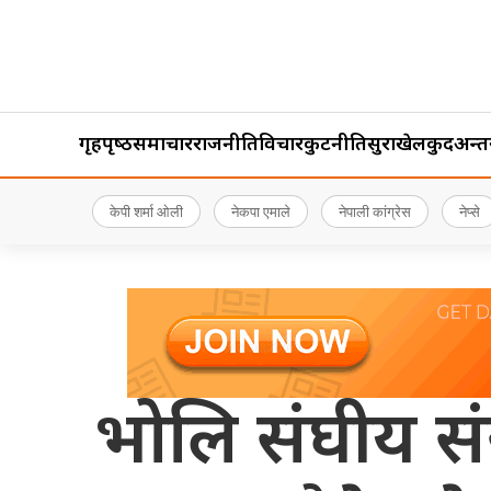
गृहपृष्‍ठ
समाचार
राजनीति
विचार
कुटनीति
सुरक्षा
खेलकुद
अन्तर्र
केपी शर्मा ओली
नेकपा एमाले
नेपाली कांग्रेस
नेप्से
भोलि संघीय संसद