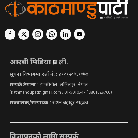
आरबी मिडिया प्रा. ली.
सूचना विभागमा दर्ता नं.
: ४१०\२०७३\०७४
सम्पर्क ठेगाना
: झम्सीखेल, ललितपुर, नेपाल
(
kathmandupati@gmail.com
/ 01-5010547 / 9801028760)
सञ्चालक/सम्पादक
: रोशन बहादुर खड्का
विज्ञापनको लागि सम्पर्क