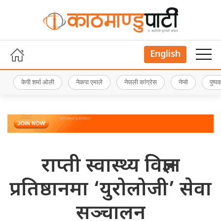
English
केपी शर्मा ओली
नेकपा एमाले
नेपाली कांग्रेस
नेप्से
पुष्
राप्ती स्वास्थ्य विज्ञान
प्रतिष्ठानमा ‘युरोलोजी’ सेवा
सञ्चालन