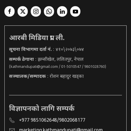
आरबी मिडिया प्रा. ली.
सूचना विभागमा दर्ता नं.
: ४१०\२०७३\०७४
सम्पर्क ठेगाना
: झम्सीखेल, ललितपुर, नेपाल
(
kathmandupati@gmail.com
/ 01-5010547 / 9801028760)
सञ्चालक/सम्पादक
: रोशन बहादुर खड्का
विज्ञापनको लागि सम्पर्क
+977 9851062648/9802068177
marketing.kathmandupati@gmail.com