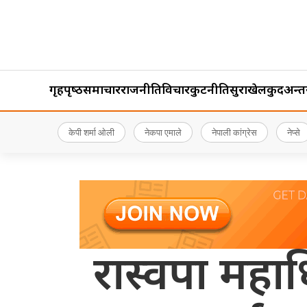
गृहपृष्‍ठ
समाचार
राजनीति
विचार
कुटनीति
सुरक्षा
खेलकुद
अन्तर्र
केपी शर्मा ओली
नेकपा एमाले
नेपाली कांग्रेस
नेप्से
रास्वपा महाध