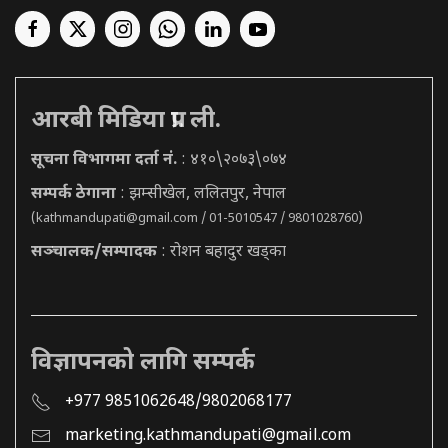
आरबी मिडिया प्रा. ली.
सूचना विभागमा दर्ता नं.
: ४१०\२०७३\०७४
सम्पर्क ठेगाना
: झम्सीखेल, ललितपुर, नेपाल
(
kathmandupati@gmail.com
/ 01-5010547 / 9801028760)
सञ्चालक/सम्पादक
: रोशन बहादुर खड्का
विज्ञापनको लागि सम्पर्क
+977 9851062648/9802068177
marketing.kathmandupati@gmail.com