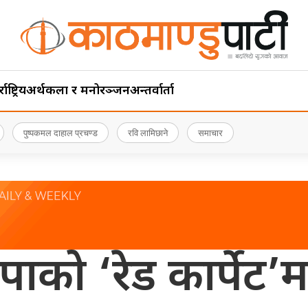
ाष्ट्रिय
अर्थ
कला र मनोरञ्जन
अन्तर्वार्ता
पुष्पकमल दाहाल प्रचण्ड
रवि लामिछाने
समाचार
ाको ‘रेड कार्पेट’म