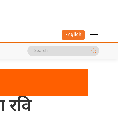
English
ा रवि