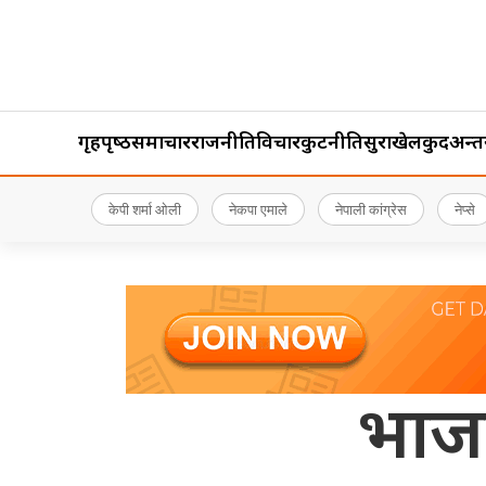
गृहपृष्‍ठ
समाचार
राजनीति
विचार
कुटनीति
सुरक्षा
खेलकुद
अन्तर्र
केपी शर्मा ओली
नेकपा एमाले
नेपाली कांग्रेस
नेप्से
भाजप