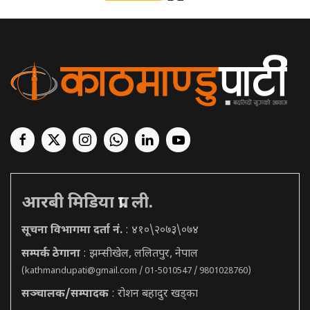
आरबी मिडिया प्रा. ली.
सूचना विभागमा दर्ता नं.
: ४१०\२०७३\०७४
सम्पर्क ठेगाना
: झम्सीखेल, ललितपुर, नेपाल
(
kathmandupati@gmail.com
/ 01-5010547 / 9801028760)
सञ्चालक/सम्पादक
: रोशन बहादुर खड्का