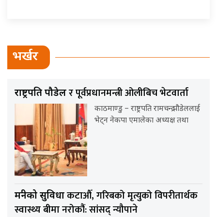
भर्खर
र पूर्वप्रधानमन्त्री ओलीबिच भेटवार्ता
राष्ट्रपति पौडेल
काठमाण्डु – राष्ट्रपति रामचन्द्र पौडेललाई
भेट्न नेकपा एमालेका अध्यक्ष तथा
कटाऔँ, गरिबको मृत्युको विपरीतार्थक
मन्त्रीको सुविधा
स्वास्थ्य बीमा नरोकौंं: सांसद् न्यौपाने