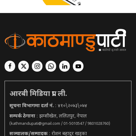
आरबी मिडिया प्रा. ली.
सूचना विभागमा दर्ता नं.
: ४१०\२०७३\०७४
सम्पर्क ठेगाना
: झम्सीखेल, ललितपुर, नेपाल
(
kathmandupati@gmail.com
/ 01-5010547 / 9801028760)
सञ्चालक/सम्पादक
: रोशन बहादुर खड्का